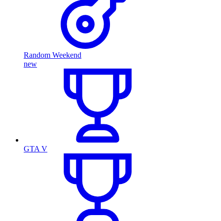
Random Weekend
new
GTA V