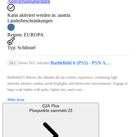
Aktivierungsanleitung
Kann aktiviert werden in:
austria
Länderbeschränkungen
Region
:
EUROPA
Typ
:
Schlüssel
Battlefield 6 (PS5) - PSN Account - GLOBAL
Dieser DLC erfordert:
DLC
Battlefield 6 delivers the ultimate all-out warfare experience, combining high-
intensity infantry combat, aerial dogfights, and destructive environments. Engage in
large-scale battles with tanks, fighter jets, and a vast ...
Mehr lesen
G2A Plus
Pluspunkte sammeln:
23