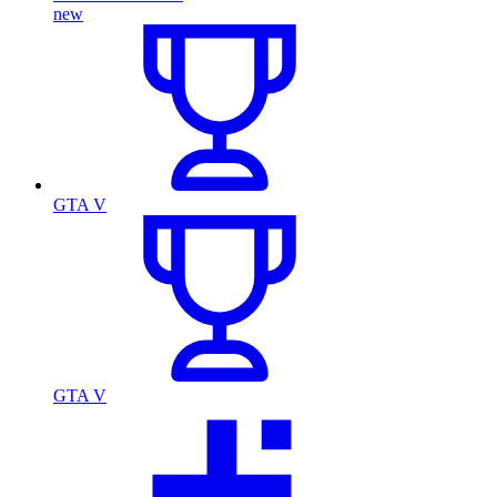
new
GTA V
GTA V