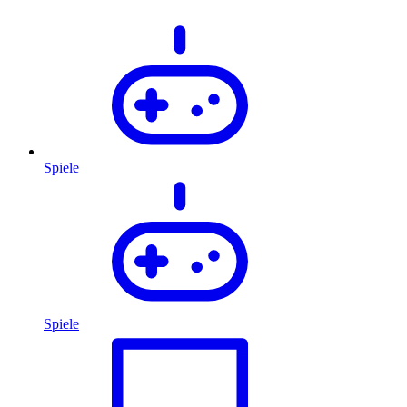
Spiele
Spiele