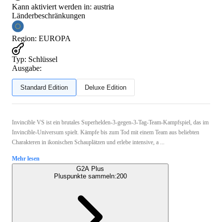
Kann aktiviert werden in:
austria
Länderbeschränkungen
Region
:
EUROPA
Typ
:
Schlüssel
Ausgabe:
Standard Edition
Deluxe Edition
Invincible VS ist ein brutales Superhelden-3-gegen-3-Tag-Team-Kampfspiel, das im
Invincible-Universum spielt. Kämpfe bis zum Tod mit einem Team aus beliebten
Charakteren in ikonischen Schauplätzen und erlebe intensive, a ...
Mehr lesen
G2A Plus
Pluspunkte sammeln:
200