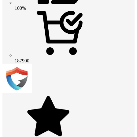
100%
187900