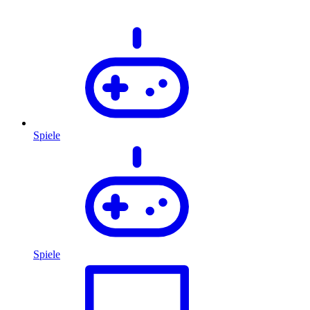
Spiele
Spiele