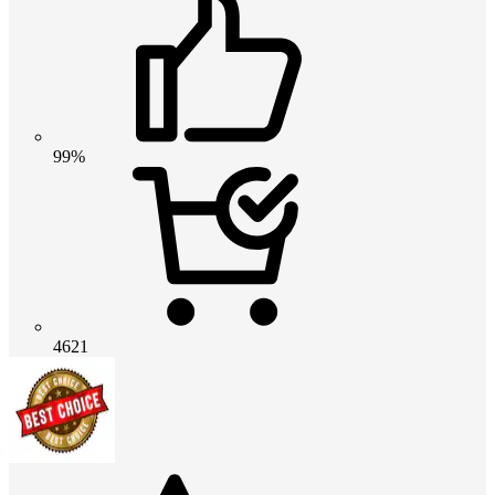
99%
4621