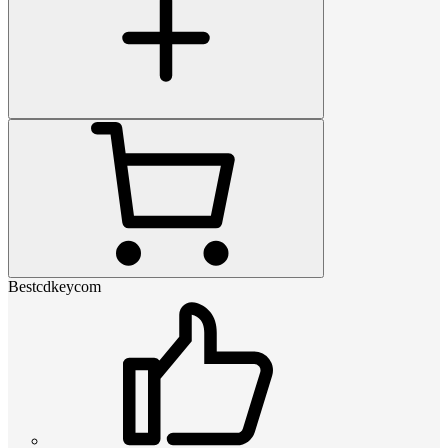
Bestcdkeycom