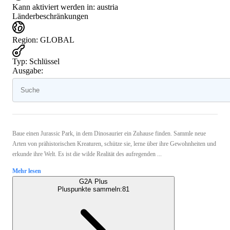
Kann aktiviert werden in:
austria
Länderbeschränkungen
Region
:
GLOBAL
Typ
:
Schlüssel
Ausgabe:
Baue einen Jurassic Park, in dem Dinosaurier ein Zuhause finden. Sammle neue
Arten von prähistorischen Kreaturen, schütze sie, lerne über ihre Gewohnheiten und
erkunde ihre Welt. Es ist die wilde Realität des aufregenden ...
Mehr lesen
G2A Plus
Pluspunkte sammeln:
81