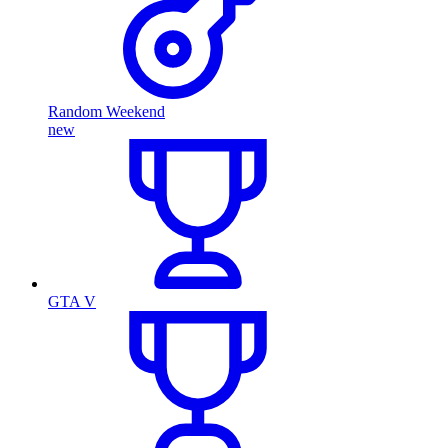
Random Weekend
new
GTA V