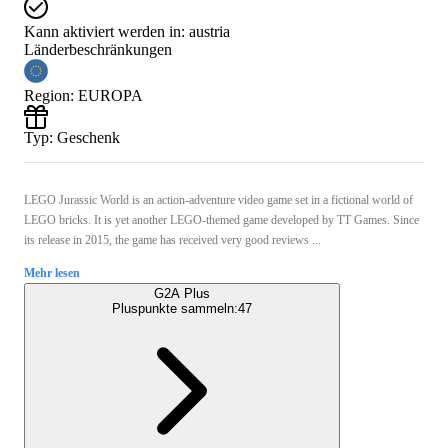
Kann aktiviert werden in:
austria
Länderbeschränkungen
Region
:
EUROPA
Typ
:
Geschenk
LEGO Jurassic World is an action-adventure video game set in a fictional world of
LEGO bricks. It is yet another LEGO-themed game developed by TT Games. Since
its release in 2015, the game has received very good reviews ...
Mehr lesen
G2A Plus
Pluspunkte sammeln:
47