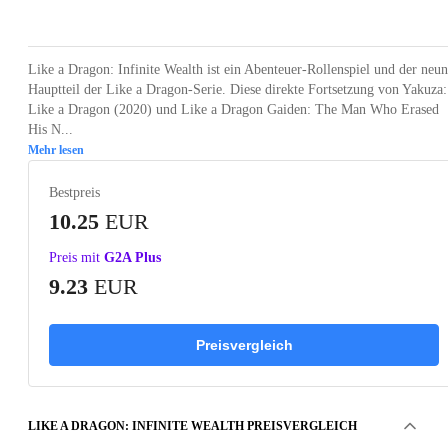
Loading...
Loading...
Loading...
Loading...
Loading
Like a Dragon: Infinite Wealth ist ein Abenteuer-Rollenspiel und der neun
Hauptteil der Like a Dragon-Serie. Diese direkte Fortsetzung von Yakuza:
Like a Dragon (2020) und Like a Dragon Gaiden: The Man Who Erased
His N...
Mehr lesen
Bestpreis
10.25
EUR
Preis mit
G2A Plus
9.23
EUR
Preisvergleich
LIKE A DRAGON: INFINITE WEALTH PREISVERGLEICH