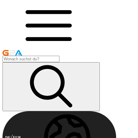
DE
EUR