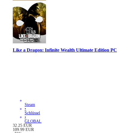
Like a Dragon: Infinite Wealth Ultimate Edition PC
Steam
•
Schlüssel
•
GLOBAL
32.25
EUR
109.99
EUR