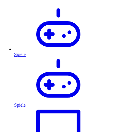
Spiele
Spiele