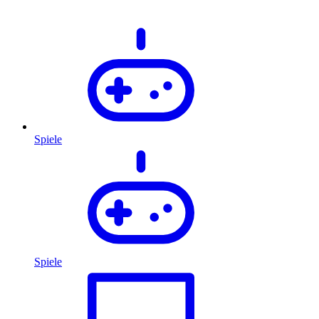
Spiele
Spiele