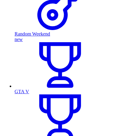
Random Weekend
new
GTA V