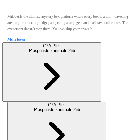
MrLoot is the ultimate mystery box platform where every box is a win - unveiling
anything from cutting-edge gadgets to gaming gear and exclusive collectibles. The
excitement doesn’t stop there! You can ship your prizes h ...
Mehr lesen
G2A Plus
Pluspunkte sammeln:
256
G2A Plus
Pluspunkte sammeln:
256