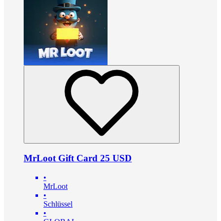
MrLoot Gift Card 25 USD
•
MrLoot
•
Schlüssel
•