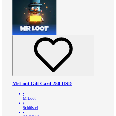
MrLoot Gift Card 250 USD
•
MrLoot
•
Schlüssel
•