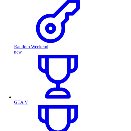
Random Weekend
new
GTA V