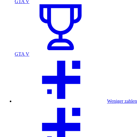
GTA V
GTA V
Weniger zahlen