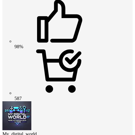
98%
587
My_digital_world