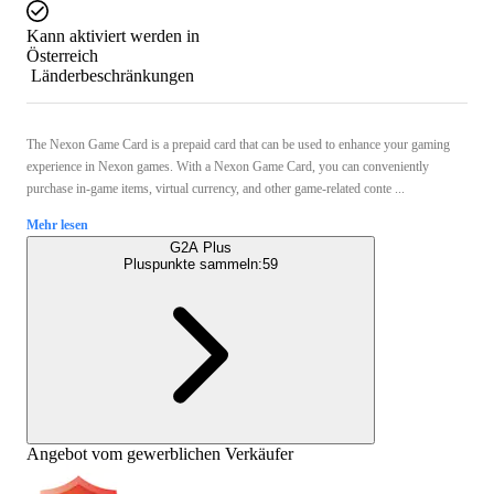
Kann aktiviert werden in
Österreich
Länderbeschränkungen
The Nexon Game Card is a prepaid card that can be used to enhance your gaming
experience in Nexon games. With a Nexon Game Card, you can conveniently
purchase in-game items, virtual currency, and other game-related conte ...
Mehr lesen
G2A Plus
Pluspunkte sammeln:
59
Angebot vom gewerblichen Verkäufer