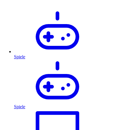
Spiele
Spiele