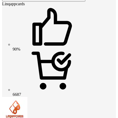
Linqappcards
90%
6687