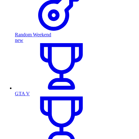
Random Weekend
new
GTA V