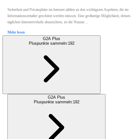
Sicherheit und Privatsphäre im Internet zählen zu den wichtigsten Aspekten, die im
Informationszeitalter geschützt werden müssen. Eine großartige Möglichkeit, deinen
täglichen Internetverkehr abzusichern, ist die Nutzun ...
Mehr lesen
G2A Plus
Pluspunkte sammeln:
192
G2A Plus
Pluspunkte sammeln:
192