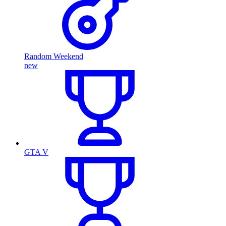
Random Weekend
new
GTA V