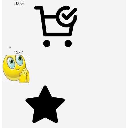
100%
1532