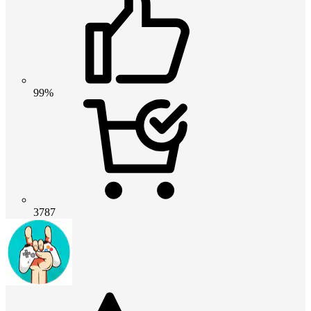
99%
3787