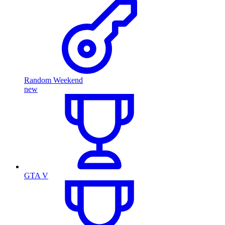
Random Weekend
new
GTA V