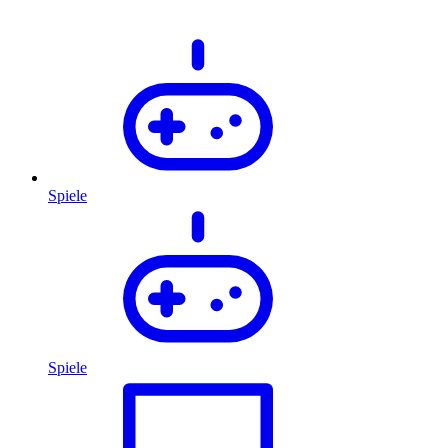
Spiele
Spiele