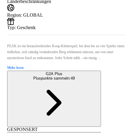
Länderbeschränkungen
Region
:
GLOBAL
Typ
:
Geschenk
PEAK ist ein herausforderndes Koop-Kletterspiel, bei dem bis zu vier Spieler einen
tödlichen, sich ständig verändernden Berg erklimmen müssen, um von einer
mysteriösen Insel zu entkommen. Jeder Schritt zählt – ein einzig ...
Mehr lesen
G2A Plus
Pluspunkte sammeln:
49
GESPONSERT