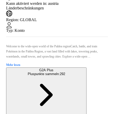
Kann aktiviert werden in:
austria
Länderbeschränkungen
Region
:
GLOBAL
Typ
:
Konto
Welcome to the wide-open world of the Paldea regionCatch, battle, and train
Pokémon in the Paldea Region, a vast land filled with lakes, towering peaks,
wastelands, small towns, and sprawling cities. Explore a wide-open ...
Mehr lesen
G2A Plus
Pluspunkte sammeln:
292