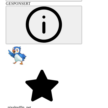
GESPONSERT
_pixelpuffin_net