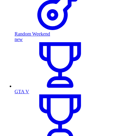
Random Weekend
new
GTA V