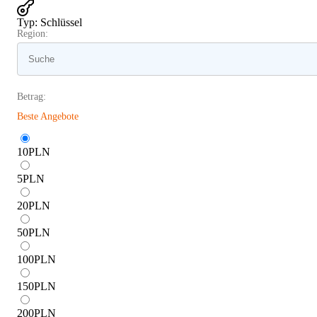
Typ
:
Schlüssel
Region:
Betrag:
Beste Angebote
10
PLN
5
PLN
20
PLN
50
PLN
100
PLN
150
PLN
200
PLN