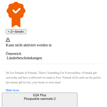
+
-2
+
-6
mehr.
Kann nicht aktiviert werden in
Österreich
Länderbeschränkungen
We Are Primark At Primark, There's Something For EveryoneBuy a Primark gift
card today and have it delivered via email or Post. Primark eGift cards are the perfect
last minute gift for her, your bestie or even mum!
Mehr lesen
G2A Plus
Pluspunkte sammeln:
2