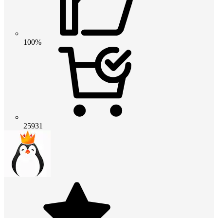
100%
25931