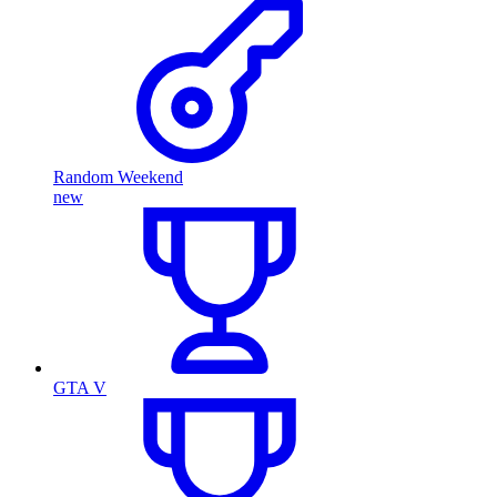
Random Weekend
new
GTA V