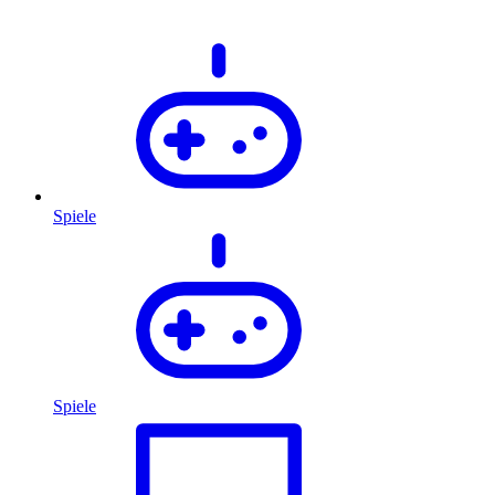
Spiele
Spiele