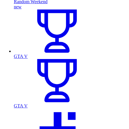
Random Weekend
new
GTA V
GTA V