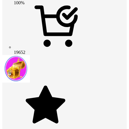
100%
19652