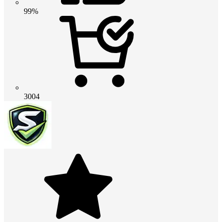
99%
3004