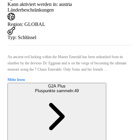
Kann aktiviert werden in:
austria
Länderbeschränkungen
Region
:
GLOBAL
Typ
:
Schlüssel
An ancient evil lurking within the Master Emerald has been unleashed from its
slumber by the devious Dr. Eggman and is on the verge of becoming the ultimate
monster using the 7 Chaos Emeralds. Only Sonic and his friends ...
Mehr lesen
G2A Plus
Pluspunkte sammeln:
49