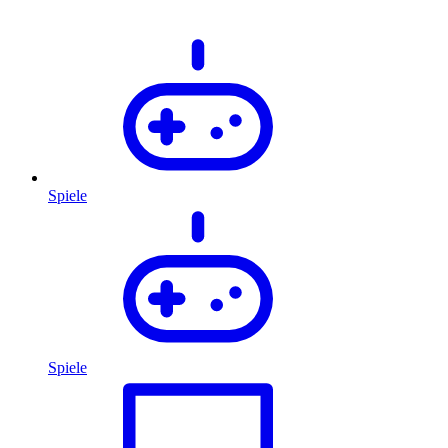
Spiele
Spiele