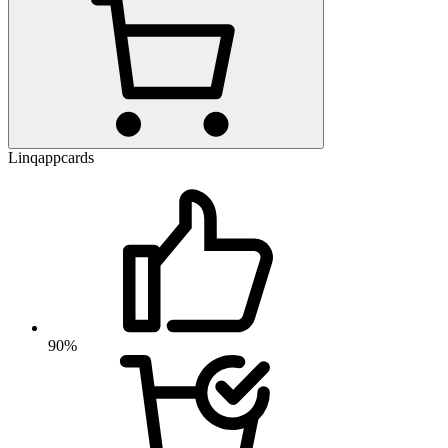
Linqappcards
90%