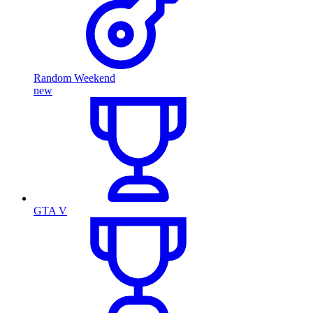
Random Weekend
new
GTA V