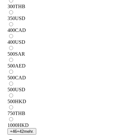
300
THB
350
USD
400
CAD
400
USD
500
SAR
500
AED
500
CAD
500
USD
500
HKD
750
THB
1000
HKD
+
46
+
42
mehr.