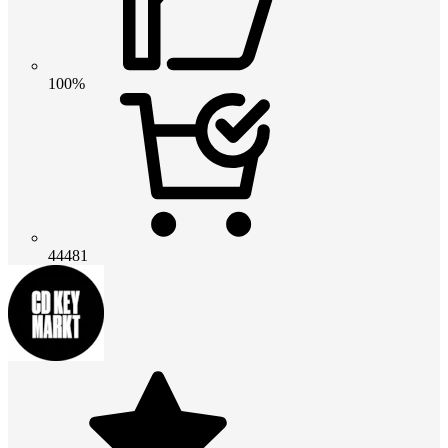
100%
44481