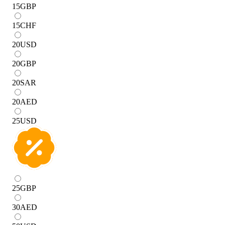
15
GBP
15
CHF
20
USD
20
GBP
20
SAR
20
AED
25
USD
25
GBP
30
AED