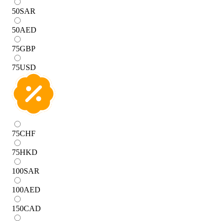
50
SAR
50
AED
75
GBP
75
USD
75
CHF
75
HKD
100
SAR
100
AED
150
CAD