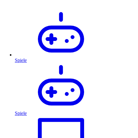
Spiele
Spiele