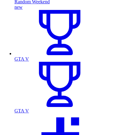
Random Weekend
new
GTA V
GTA V