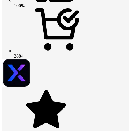
100%
2884