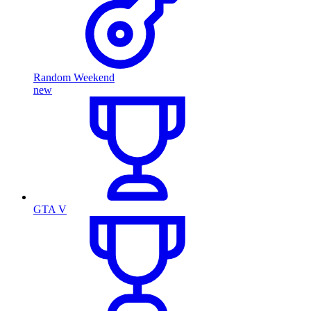
Random Weekend
new
GTA V