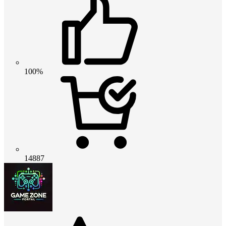
100%
14887