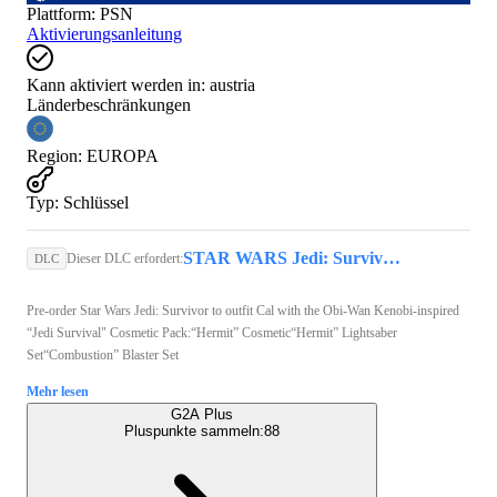
Plattform
:
PSN
Aktivierungsanleitung
Kann aktiviert werden in:
austria
Länderbeschränkungen
Region
:
EUROPA
Typ
:
Schlüssel
STAR WARS Jedi: Survivor (PS5) - PSN Account - GLOBAL
Dieser DLC erfordert:
DLC
Pre-order Star Wars Jedi: Survivor to outfit Cal with the Obi-Wan Kenobi-inspired
“Jedi Survival" Cosmetic Pack:“Hermit” Cosmetic“Hermit” Lightsaber
Set“Combustion” Blaster Set
Mehr lesen
G2A Plus
Pluspunkte sammeln:
88