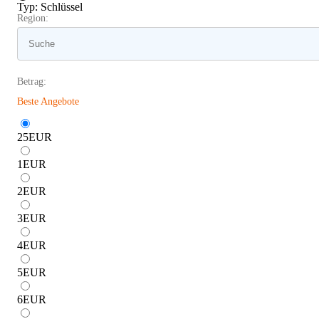
Typ
:
Schlüssel
Region:
Betrag:
Beste Angebote
25
EUR
1
EUR
2
EUR
3
EUR
4
EUR
5
EUR
6
EUR