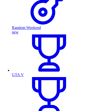
Random Weekend
new
GTA V