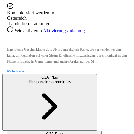
Kann aktiviert werden in
Österreich
Länderbeschränkungen
Wie aktivieren
Aktivierungsanleitung
Eine Steam Geschenkkarte 25 EUR ist eine digitale Karte, die verwendet werden
kann, um Guthaben auf einer Steam-Brieftasche hinzuzufügen. Sie ermöglicht es den
Nutzern, Spiele, In-Game-Items und andere Artikel auf der St ...
Mehr lesen
G2A Plus
Pluspunkte sammeln:
25
G2A Plus