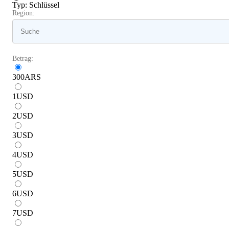
Typ
:
Schlüssel
Region:
Betrag:
300
ARS
1
USD
2
USD
3
USD
4
USD
5
USD
6
USD
7
USD