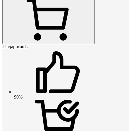
Linqappcards
90%