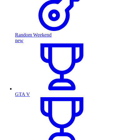
Random Weekend
new
GTA V