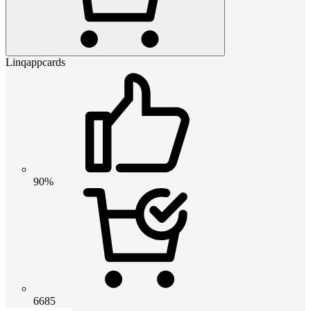
Linqappcards
90%
6685