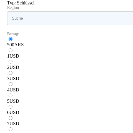
Typ
:
Schlüssel
Region:
Betrag:
500
ARS
1
USD
2
USD
3
USD
4
USD
5
USD
6
USD
7
USD