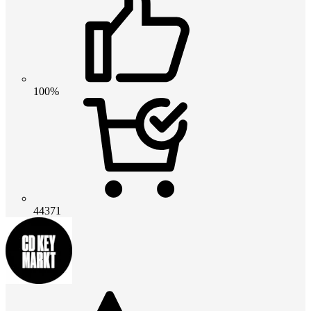
100%
44371