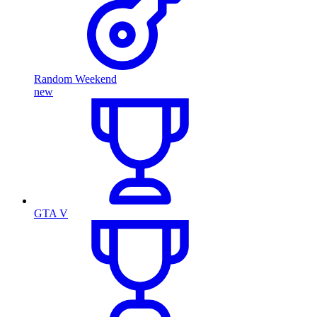
Random Weekend
new
GTA V