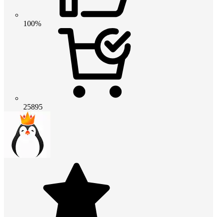
100%
25895