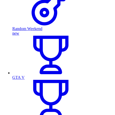
Random Weekend
new
GTA V