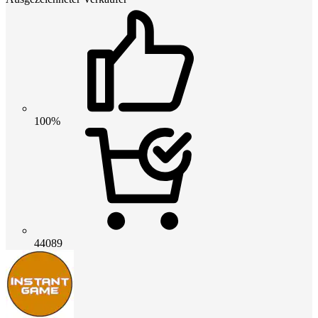
100%
44089