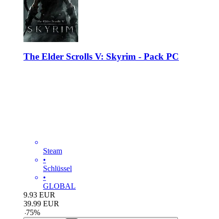
The Elder Scrolls V: Skyrim - Pack PC
Steam
•
Schlüssel
•
GLOBAL
9.93
EUR
39.99
EUR
-
75
%