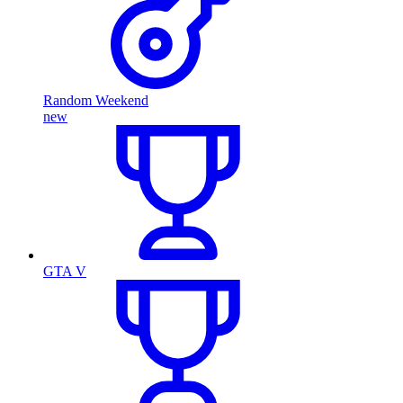
Random Weekend
new
GTA V