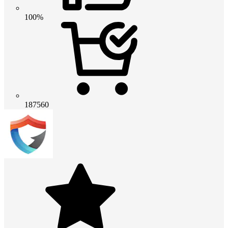
100%
187560