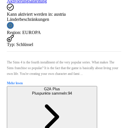
Aktivierungsanleitung
Kann aktiviert werden in:
austria
Länderbeschränkungen
Region
:
EUROPA
Typ
:
Schlüssel
The Sims 4 is the fourth installment of the very popular series. What makes The
Sims franchise so popular? It is the fact that the game is basically about living your
own life. You're creating your own character and fami ...
Mehr lesen
G2A Plus
Pluspunkte sammeln:
94