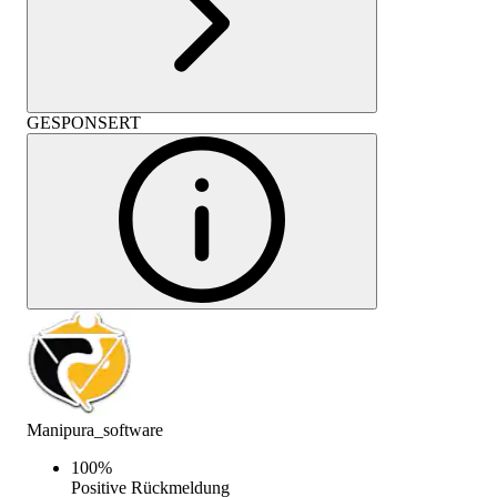
GESPONSERT
Manipura_software
100
%
Positive Rückmeldung