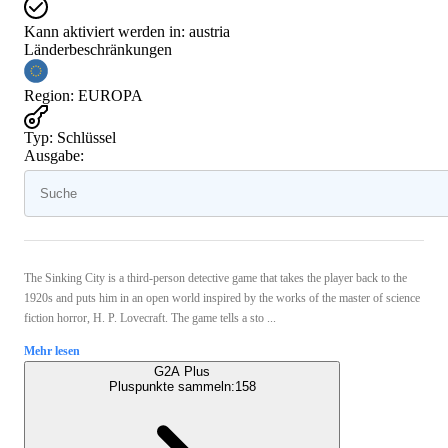
Kann aktiviert werden in:
austria
Länderbeschränkungen
Region
:
EUROPA
Typ
:
Schlüssel
Ausgabe:
The Sinking City is a third-person detective game that takes the player back to the
1920s and puts him in an open world inspired by the works of the master of science
fiction horror, H. P. Lovecraft. The game tells a sto ...
Mehr lesen
G2A Plus
Pluspunkte sammeln:
158