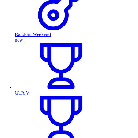
Random Weekend
new
GTA V