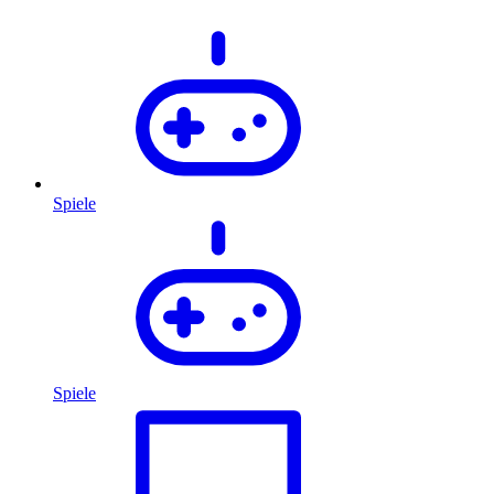
Spiele
Spiele