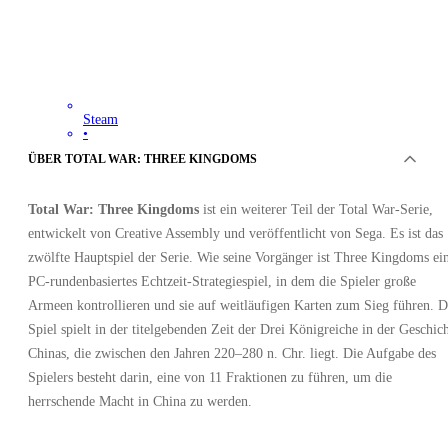
Steam
•
Schlüssel
ÜBER TOTAL WAR: THREE KINGDOMS
•
GLOBAL
62.62
EUR
Total War: Three Kingdoms
ist ein weiterer Teil der Total War-Serie,
entwickelt von Creative Assembly und veröffentlicht von Sega. Es ist das
zwölfte Hauptspiel der Serie. Wie seine Vorgänger ist Three Kingdoms ei
PC-rundenbasiertes Echtzeit-Strategiespiel, in dem die Spieler große
Armeen kontrollieren und sie auf weitläufigen Karten zum Sieg führen. D
Spiel spielt in der titelgebenden Zeit der Drei Königreiche in der Geschic
Chinas, die zwischen den Jahren 220–280 n. Chr. liegt. Die Aufgabe des
Spielers besteht darin, eine von 11 Fraktionen zu führen, um die
herrschende Macht in China zu werden.