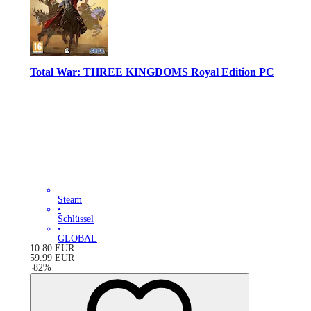
Total War: THREE KINGDOMS Royal Edition PC
Steam
•
Schlüssel
•
GLOBAL
10.80
EUR
59.99
EUR
-
82
%