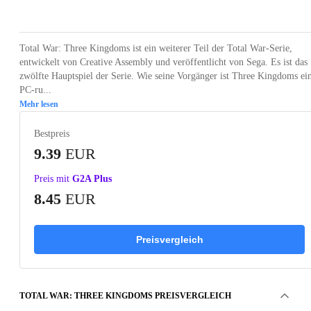
Loading...
Loading...
Loading...
Loading...
Loading
Total War: Three Kingdoms ist ein weiterer Teil der Total War-Serie,
entwickelt von Creative Assembly und veröffentlicht von Sega. Es ist das
zwölfte Hauptspiel der Serie. Wie seine Vorgänger ist Three Kingdoms ei
PC-ru...
Mehr lesen
Bestpreis
9.39
EUR
Preis mit
G2A Plus
8.45
EUR
Preisvergleich
TOTAL WAR: THREE KINGDOMS PREISVERGLEICH