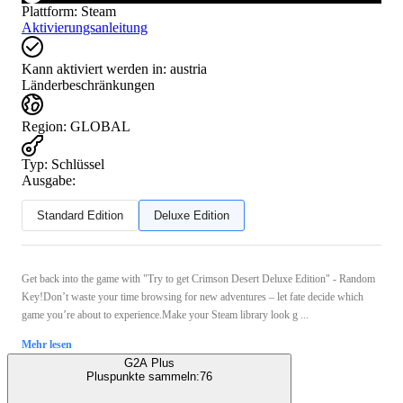
Plattform
:
Steam
Aktivierungsanleitung
Kann aktiviert werden in:
austria
Länderbeschränkungen
Region
:
GLOBAL
Typ
:
Schlüssel
Ausgabe:
Standard Edition
Deluxe Edition
Get back into the game with "Try to get Crimson Desert Deluxe Edition" - Random
Key!Don’t waste your time browsing for new adventures – let fate decide which
game you’re about to experience.Make your Steam library look g ...
Mehr lesen
G2A Plus
Pluspunkte sammeln:
76