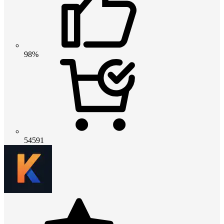
98%
54591