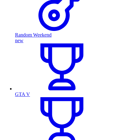
Random Weekend
new
GTA V