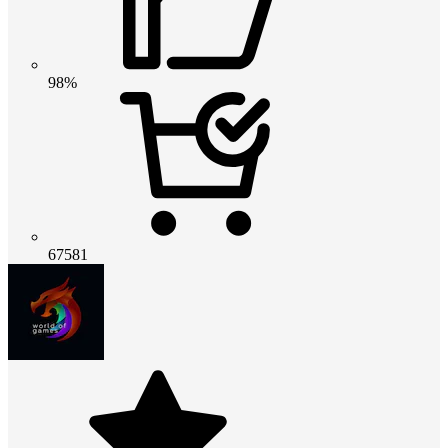
98%
67581