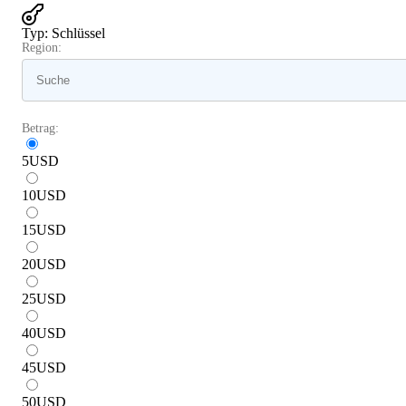
Typ
:
Schlüssel
Region:
Betrag:
5
USD
10
USD
15
USD
20
USD
25
USD
40
USD
45
USD
50
USD