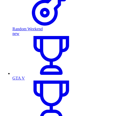
Random Weekend
new
GTA V