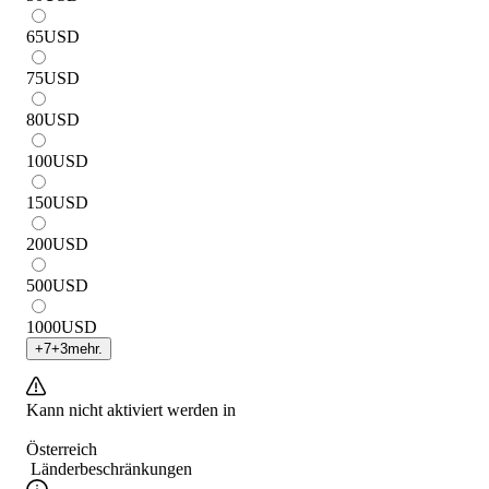
65
USD
75
USD
80
USD
100
USD
150
USD
200
USD
500
USD
1000
USD
+
7
+
3
mehr.
Kann nicht aktiviert werden in
Österreich
Länderbeschränkungen