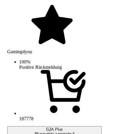
Gaming4you
100
%
Positive Rückmeldung
187778
G2A Plus
Pluspunkte sammeln:
4