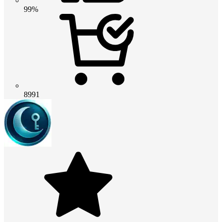
99%
8991