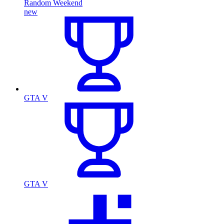
Random Weekend
new
GTA V
GTA V