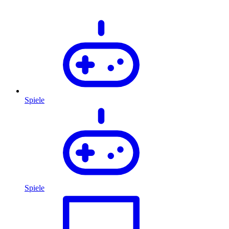
Spiele
Spiele