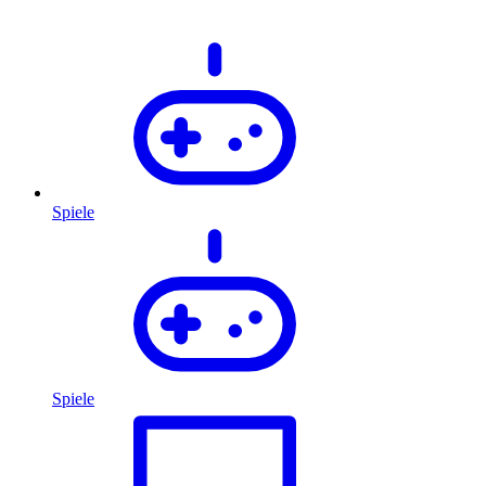
Spiele
Spiele