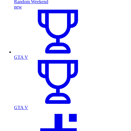
Random Weekend
new
GTA V
GTA V