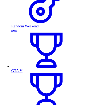
Random Weekend
new
GTA V