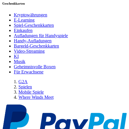
Geschenkkarten
Kryptowährungen
E-Learning
Spiel-Geschenkkarten
Einkaufen
Aufladungen für Handyspiele
Handy-Aufladungen
Bargeld-Geschenkkarten
Video-Streaming
KI
Musik
Geheimnisvolle Boxen
Für Erwachsene
G2A
Spielen
Mobile Spiele
Where Winds Meet