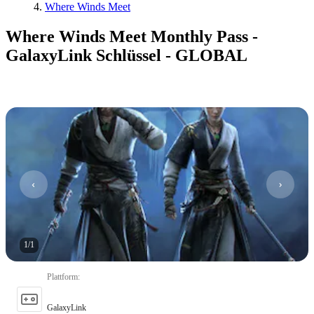
Where Winds Meet
Where Winds Meet Monthly Pass -
GalaxyLink Schlüssel - GLOBAL
1
/
1
Plattform
:
GalaxyLink