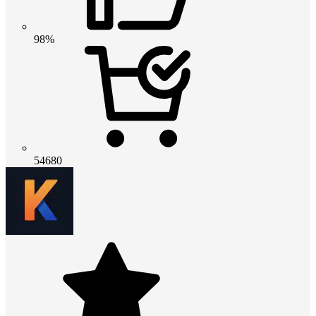
98%
54680