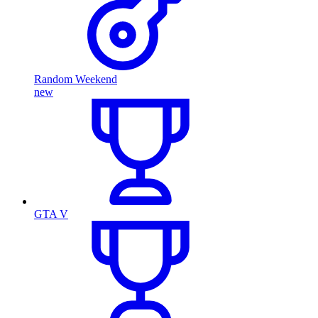
Random Weekend
new
GTA V