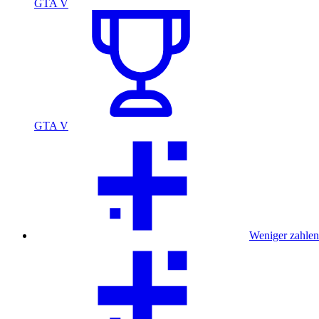
GTA V
GTA V
Weniger zahlen