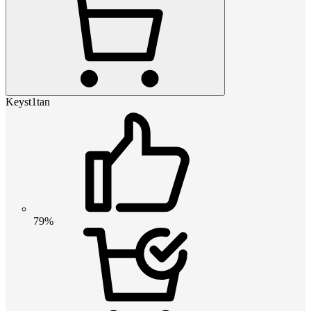
Keyst1tan
79%