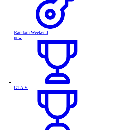
Random Weekend
new
GTA V