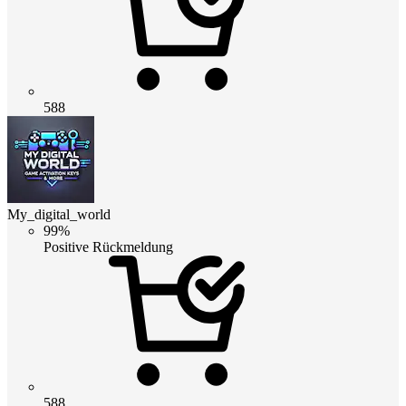
588
My_digital_world
99%
Positive Rückmeldung
588