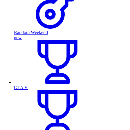
Random Weekend
new
GTA V