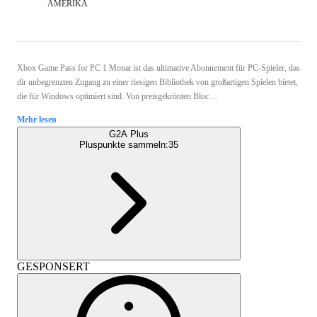
AMERIKA
Xbox Game Pass for PC 1 Monat ist das ultimative Abonnement für PC-Spieler, das
dir unbegrenzten Zugang zu einer riesigen Bibliothek von großartigen Spielen bietet,
die für Windows optimiert sind. Von preisgekrönten Bloc ...
Mehr lesen
G2A Plus
Pluspunkte sammeln:
35
GESPONSERT