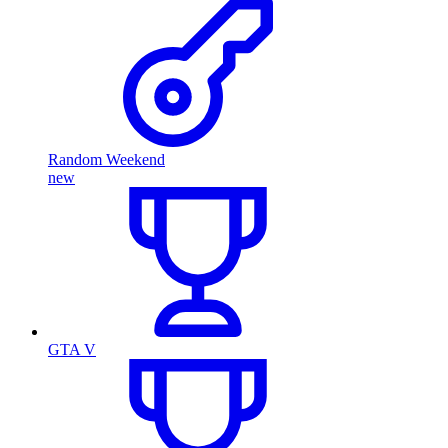
Random Weekend
new
GTA V