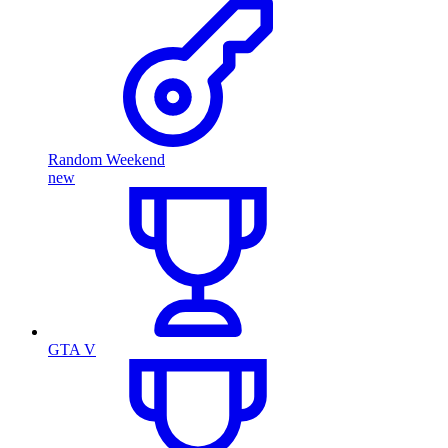
Random Weekend
new
GTA V