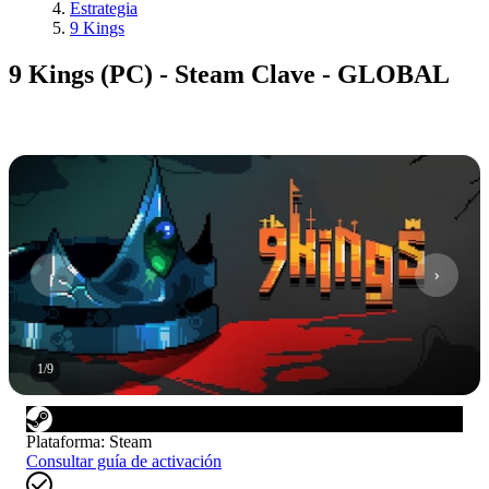
Estrategia
9 Kings
9 Kings (PC) - Steam Clave - GLOBAL
1
/
9
Plataforma
:
Steam
Consultar guía de activación