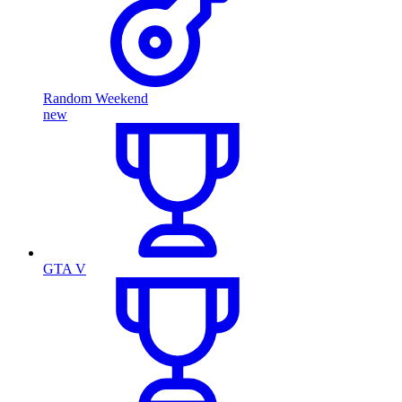
Random Weekend
new
GTA V