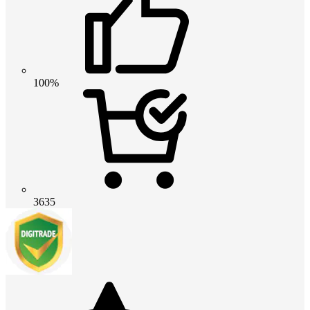
100%
3635