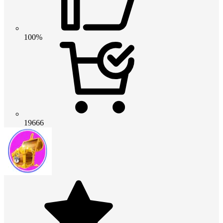
100%
19666