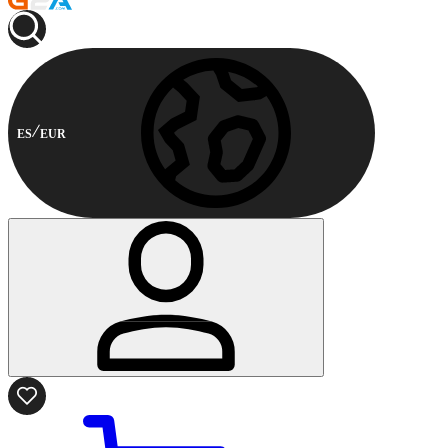
ES
EUR