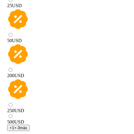
25
USD
50
USD
200
USD
250
USD
500
USD
+
1
+
-3
más