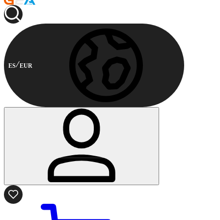
ES
EUR